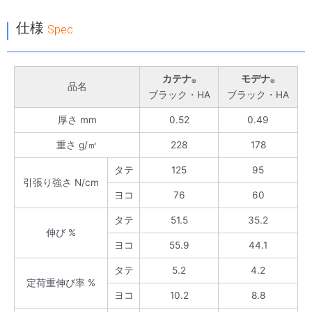
｜
仕様
Spec
カテナ
モデナ
®
®
品名
ブラック・HA
ブラック・HA
厚さ mm
0.52
0.49
重さ g/㎡
228
178
タテ
125
95
引張り強さ N/cm
ヨコ
76
60
タテ
51.5
35.2
伸び %
ヨコ
55.9
44.1
タテ
5.2
4.2
定荷重伸び率 %
ヨコ
10.2
8.8