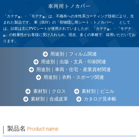
車両用トノカバー
「カテナ
」・「モデナ
」は、不織布への水性系コーティング技術により、生
®
®
まれた製品です。 車（SUV）の「荷物隠し用シート：トノカバー」 として
は、以前は主にPVCシートが使用されていましたが、「カテナ
」・「モデナ
®
」の軽量性がお客様に受け入れられ、現在、多くの車種で、採用いただいてお
®
ります。
用途別｜フィルム関連
用途別｜出版・文具・印刷関連
用途別｜車両・住宅・産業資材関連
用途別｜衣料・スポーツ関連
素材別｜クロス
素材別｜ビニル
素材別｜合成皮革
カタログ見本帳
｜
製品名
Product name