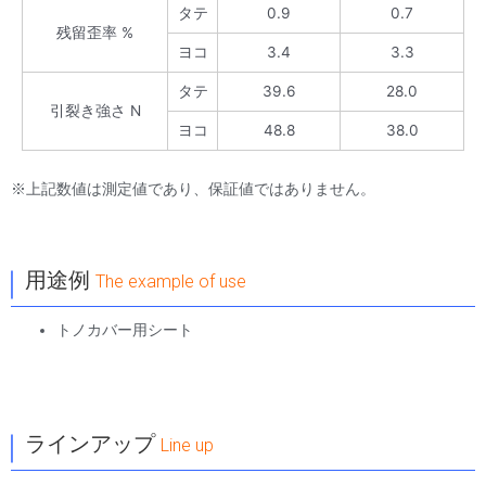
タテ
0.9
0.7
残留歪率 %
ヨコ
3.4
3.3
タテ
39.6
28.0
引裂き強さ N
ヨコ
48.8
38.0
※上記数値は測定値であり、保証値ではありません。
｜
用途例
The example of use
トノカバー用シート
｜
ラインアップ
Line up