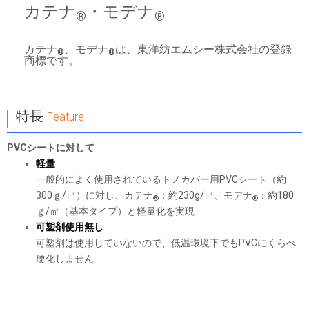
カテナ
・モデナ
®
®
カテナ
、モデナ
は、東洋紡エムシー株式会社の登録
®
®
商標です。
｜
特長
Feature
PVCシートに対して
軽量
一般的によく使用されているトノカバー用PVCシート（約
300ｇ/㎡）に対し、カテナ
：約230g/㎡、モデナ
：約180
®
®
ｇ/㎡（基本タイプ）と軽量化を実現
可塑剤使用無し
可塑剤は使用していないので、低温環境下でもPVCにくらべ
硬化しません