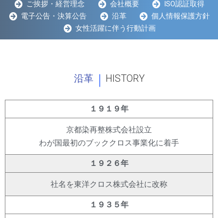
ご挨拶・経営理念
会社概要
ISO認証取得
電子公告・決算公告
沿革
個人情報保護方針
女性活躍に伴う行動計画
｜
沿革
HISTORY
１９１９年
京都染再整株式会社設立
わが国最初のブッククロス事業化に着手
１９２６年
社名を東洋クロス株式会社に改称
１９３５年